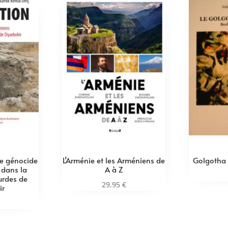
Le génocide
L’Arménie et les Arméniens de
Golgotha
 dans la
A à Z
urdes de
29,95
€
ir