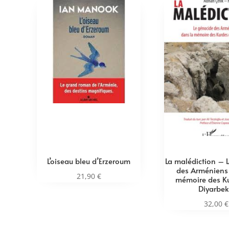
L’oiseau bleu d’Erzeroum
La malédiction – 
des Arméniens
21,90
€
mémoire des K
Diyarbek
32,00
€