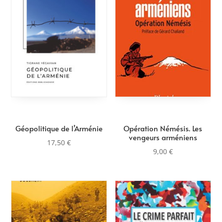
au
plus
ancien
Géopolitique de l’Arménie
Opération Némésis. Les
vengeurs arméniens
17,50
€
9,00
€