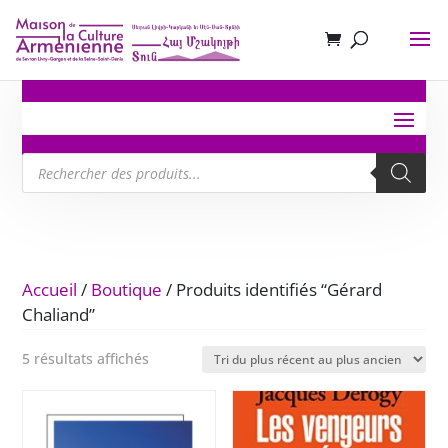
Recherche
de
produits
Accueil
/
Boutique
/ Produits identifiés “Gérard
Chaliand”
Trié
5 résultats affichés
du
plus
récent