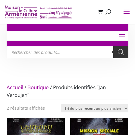
Recherche
de
produits
Accueil
/
Boutique
/ Produits identifiés “Jan
Varoujan”
Trié
2 résultats affichés
du
plus
récent