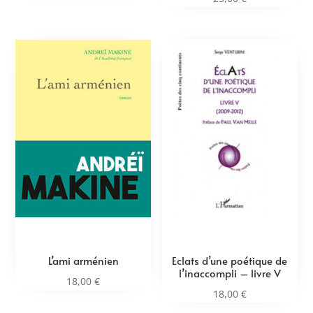
L’ami arménien
Eclats d’une poétique de
l’inaccompli – livre V
18,00
€
18,00
€