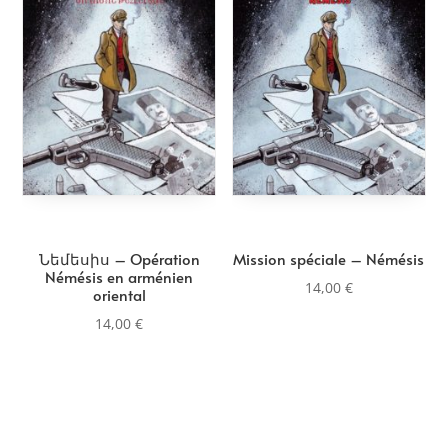
au
plus
ancien
Նեմեսիս – Opération
Mission spéciale – Némésis
Némésis en arménien
14,00
€
oriental
14,00
€