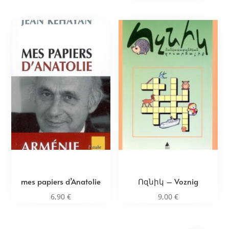
mes papiers d’Anatolie
Ոզնիկ – Voznig
6,90
€
9,00
€