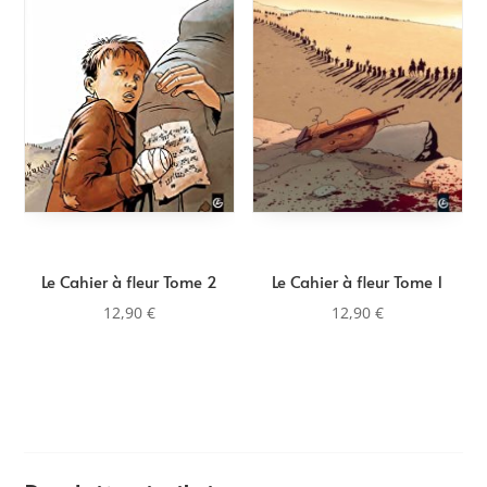
au
plus
ancien
Le Cahier à fleur Tome 2
Le Cahier à fleur Tome 1
12,90
€
12,90
€