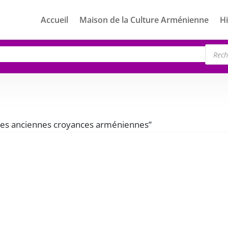
Accueil
Maison de la Culture Arménienne
Hi
Rech
de
produ
 “Les anciennes croyances arméniennes”