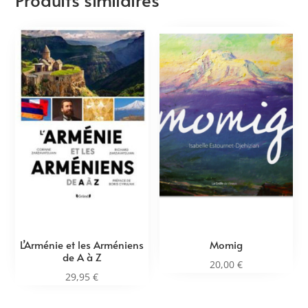
L’Arménie et les Arméniens
Momig
de A à Z
20,00
€
29,95
€