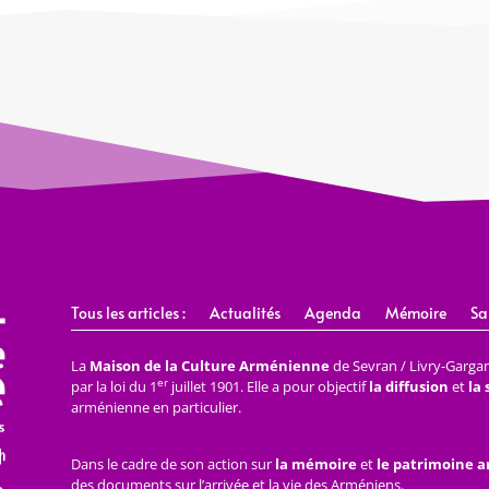
Tous les articles :
Actualités
Agenda
Mémoire
Sa
La
Maison de la Culture Arménienne
de Sevran / Livry-Gargan 
er
par la loi du 1
juillet 1901. Elle a pour objectif
la diffusion
et
la
arménienne en particulier.
Dans le cadre de son action sur
la mémoire
et
le patrimoine 
des documents sur l’arrivée et la vie des Arméniens.