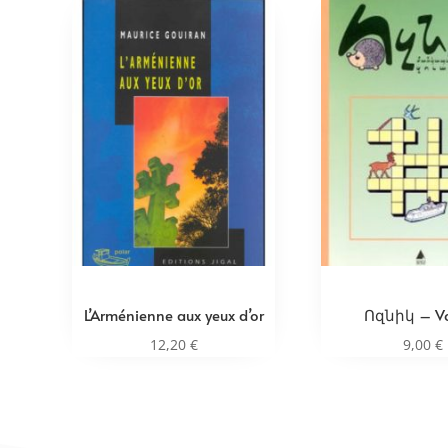
L’Arménienne aux yeux d’or
Ոզնիկ – Vo
12,20
€
9,00
€