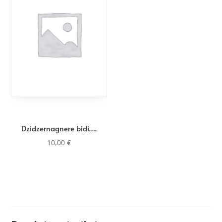
Dzidzernagnere bidi….
10,00
€