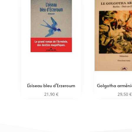
L’oiseau bleu d’Erzeroum
Golgotha arméni
21,90
€
29,50
€