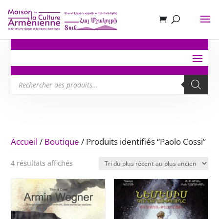
Recherche
de
produits
Accueil
/
Boutique
/ Produits identifiés “Paolo Cossi”
Trié
4 résultats affichés
du
plus
récent
au