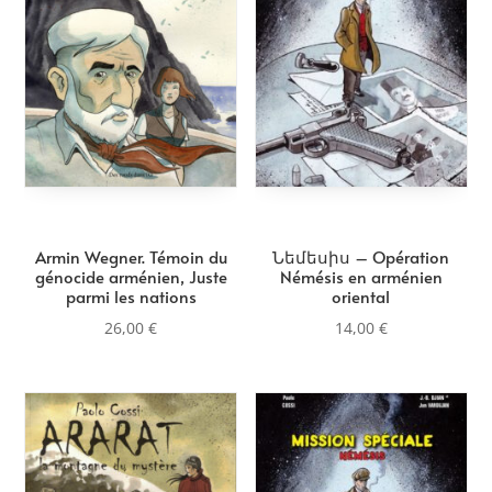
plus
ancien
Armin Wegner. Témoin du
Նեմեսիս – Opération
génocide arménien, Juste
Némésis en arménien
parmi les nations
oriental
26,00
€
14,00
€