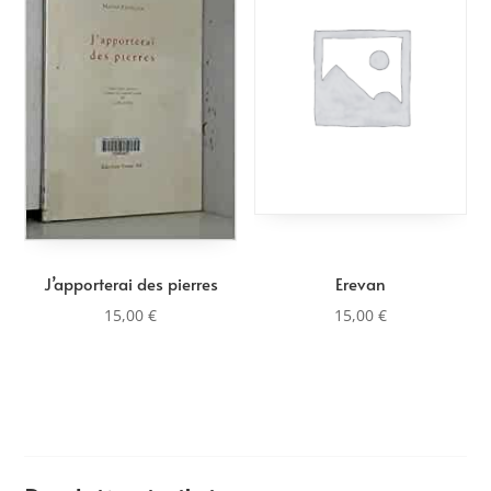
au
plus
ancien
J’apporterai des pierres
Erevan
15,00
€
15,00
€