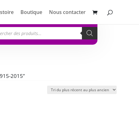
stoire
Boutique
Nous contacter
erche
its
 1915-2015”