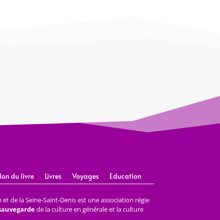
lon du livre
Livres
Voyages
Education
et de la Seine-Saint-Denis est une association régie
 sauvegarde
de la culture en générale et la culture