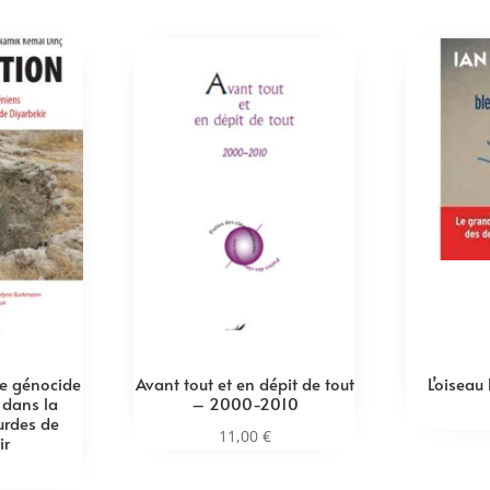
Le génocide
Avant tout et en dépit de tout
L’oiseau
 dans la
– 2000-2010
urdes de
11,00
€
ir