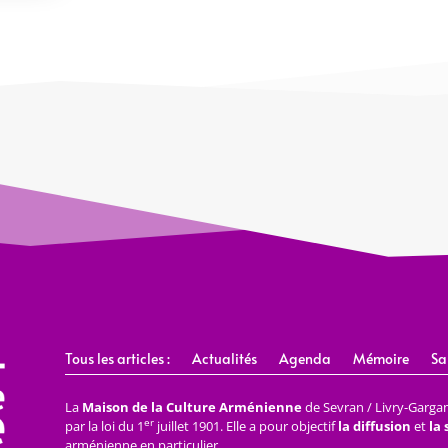
Tous les articles :
Actualités
Agenda
Mémoire
Sa
La
Maison de la Culture Arménienne
de Sevran / Livry-Gargan 
er
par la loi du 1
juillet 1901. Elle a pour objectif
la diffusion
et
la
arménienne en particulier.