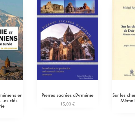
rméniens en
Pierres sacrées d’Arménie
Sur les ch
 Les clés
Mémoi
15,00
€
vie