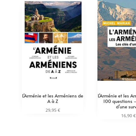
L’Arménie et les Arméniens de
L’Arménie et les A
A à Z
100 questions –
d’une sur
29,95
€
16,90
€