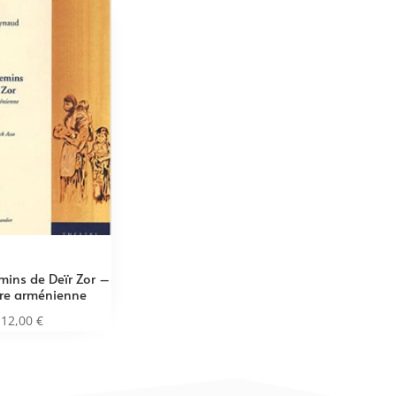
emins de Deïr Zor –
re arménienne
12,00
€