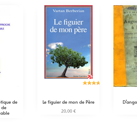
étique de
Le figuier de mon de Père
D’ango
 de
20,00
€
sable