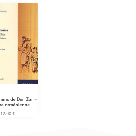
emins de Deïr Zor –
re arménienne
12,00
€