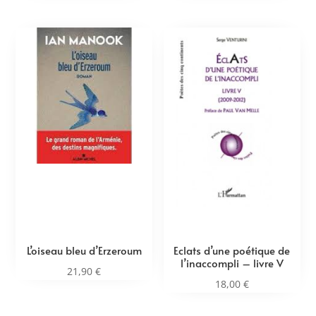
L’oiseau bleu d’Erzeroum
Eclats d’une poétique de
l’inaccompli – livre V
21,90
€
18,00
€