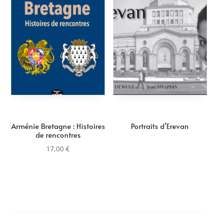
au
plus
ancien
Arménie Bretagne : Histoires
Portraits d’Erevan
de rencontres
17,00
€