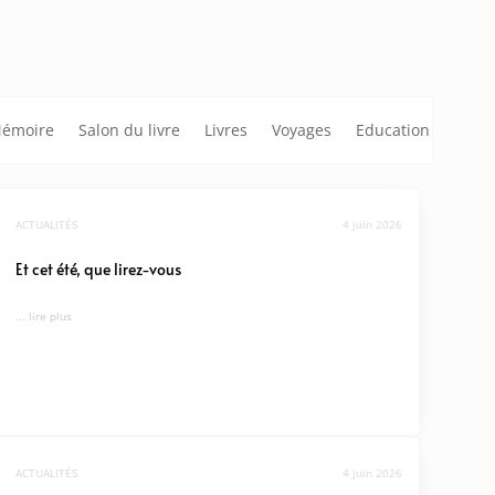
émoire
Salon du livre
Livres
Voyages
Education
ACTUALITÉS
4 juin 2026
Et cet été, que lirez-vous
... lire plus
ACTUALITÉS
4 juin 2026