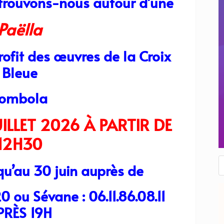
etrouvons-nous autour d’une
Paëlla
ofit des œuvres de la Croix
Bleue
ombola
ILLET 2026 À PARTIR DE
12H30
R
qu’au 30 juin auprès de
d
p
0 ou Sévane : 06.11.86.08.11
PRÈS 19H