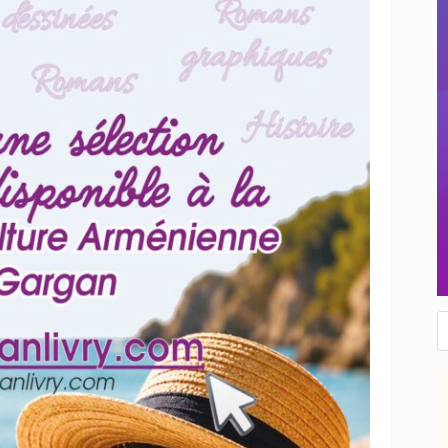
R
d
p