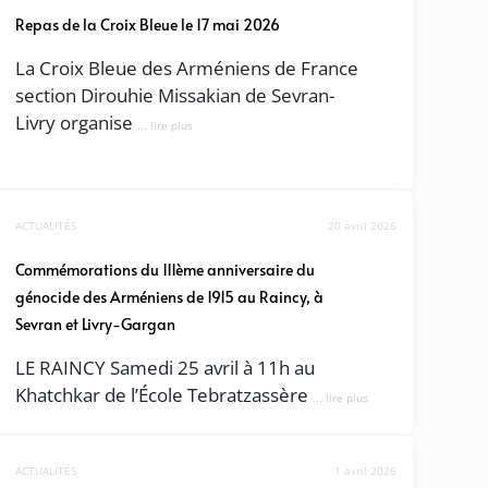
Repas de la Croix Bleue le 17 mai 2026
La Croix Bleue des Arméniens de France
section Dirouhie Missakian de Sevran-
Livry organise
... lire plus
ACTUALITÉS
20 avril 2026
Commémorations du 111ème anniversaire du
génocide des Arméniens de 1915 au Raincy, à
Sevran et Livry-Gargan
LE RAINCY Samedi 25 avril à 11h au
Khatchkar de l’École Tebratzassère
... lire plus
ACTUALITÉS
1 avril 2026