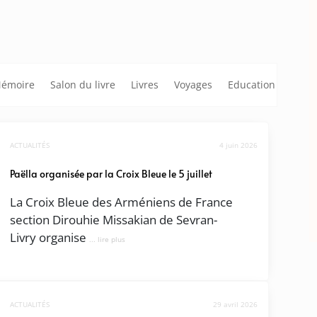
émoire
Salon du livre
Livres
Voyages
Education
ACTUALITÉS
4 juin 2026
Paëlla organisée par la Croix Bleue le 5 juillet
La Croix Bleue des Arméniens de France
section Dirouhie Missakian de Sevran-
Livry organise
... lire plus
ACTUALITÉS
29 avril 2026