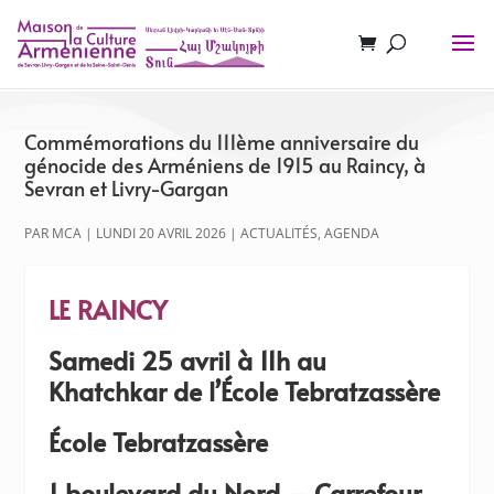
Commémorations du 111ème anniversaire du
génocide des Arméniens de 1915 au Raincy, à
Sevran et Livry-Gargan
PAR
MCA
|
LUNDI 20 AVRIL 2026
|
ACTUALITÉS
,
AGENDA
LE RAINCY
Samedi 25 avril à 11h au
Khatchkar de l’École Tebratzassère
École Tebratzassère
1 boulevard du Nord – Carrefour