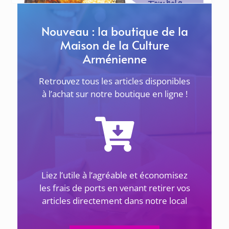
ACTUALITÉS
Nouveau : la boutique de la
5 février 2026
Maison de la Culture
Arménienne
ACTUALITÉS
Repas de la Croix Bleue le 22 février
1 avril 2026
La Croix Bleue des Arméniens de France
Retrouvez tous les articles disponibles
LES GÉNOCIDES DU 20E SIÈCLE ET LES JUSTES –
section Dirouhie Missakian de Sevran-Livry
à l’achat sur notre boutique en ligne !
Le 8 avril à 18h30 à Sevran
organise
... lire plus
La Maison de la Culture Arménienne de
Sevran Livry-Gargan et de la Seine-Saint-
Denis
... lire plus
Liez l’utile à l’agréable et économisez
les frais de ports en venant retirer vos
articles directement dans notre local