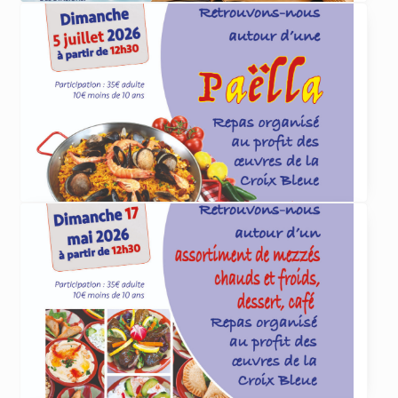
ACTUALITÉS
4 juin 2026
Et cet été, que lirez-vous
... lire plus
ACTUALITÉS
4 juin 2026
Paëlla organisée par la Croix Bleue le 5 juillet
La Croix Bleue des Arméniens de France
section Dirouhie Missakian de Sevran-Livry
organise
... lire plus