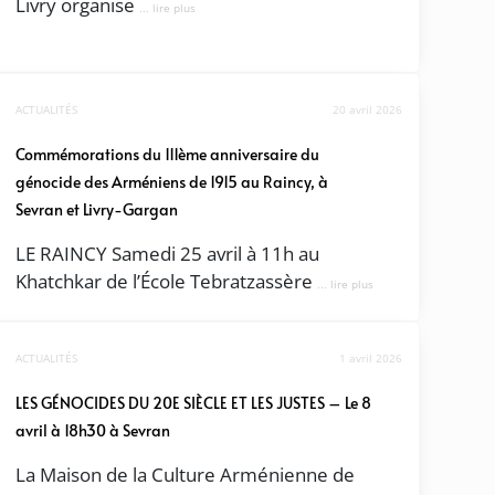
Livry organise
... lire plus
ACTUALITÉS
20 avril 2026
Commémorations du 111ème anniversaire du
génocide des Arméniens de 1915 au Raincy, à
Sevran et Livry-Gargan
LE RAINCY Samedi 25 avril à 11h au
Khatchkar de l’École Tebratzassère
... lire plus
ACTUALITÉS
1 avril 2026
LES GÉNOCIDES DU 20E SIÈCLE ET LES JUSTES – Le 8
avril à 18h30 à Sevran
La Maison de la Culture Arménienne de