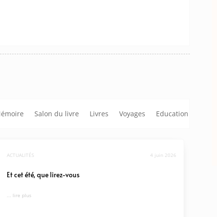
émoire
Salon du livre
Livres
Voyages
Education
ACTUALITÉS
4 juin 2026
Et cet été, que lirez-vous
... lire plus