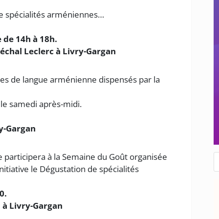
 de spécialités arméniennes…
 de 14h à 18h.
chal Leclerc à Livry-Gargan
res de langue arménienne dispensés par la
e
 le samedi après-midi.
ry-Gargan
R
 participera à la Semaine du Goût organisée
d
nitiative le Dégustation de spécialités
p
0.
d à Livry-Gargan