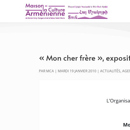
« Mon cher frère », exposi
PAR
MCA
|
MARDI 19 JANVIER 2010
|
ACTUALITÉS
,
AGE
L’Organisa
Mo