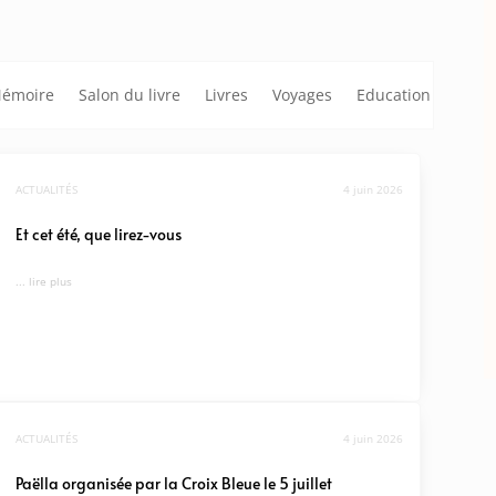
émoire
Salon du livre
Livres
Voyages
Education
ACTUALITÉS
4 juin 2026
Et cet été, que lirez-vous
... lire plus
ACTUALITÉS
4 juin 2026
Paëlla organisée par la Croix Bleue le 5 juillet