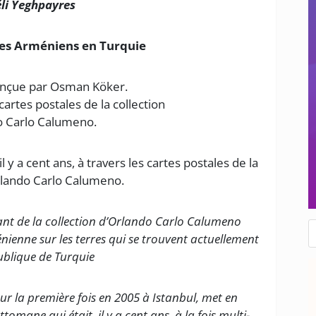
éli Yeghpayres
, les Arméniens en Turquie
onçue par Osman Köker.
cartes postales de la collection
o Carlo Calumeno.
y a cent ans, à travers les cartes postales de la
rlando Carlo Calumeno.
ant de la collection d’Orlando Carlo Calumeno
R
d
nienne sur les terres qui se trouvent actuellement
p
ublique de Turquie
ur la première fois en 2005 à Istanbul, met en
tomane qui était, il y a cent ans, à la fois multi-