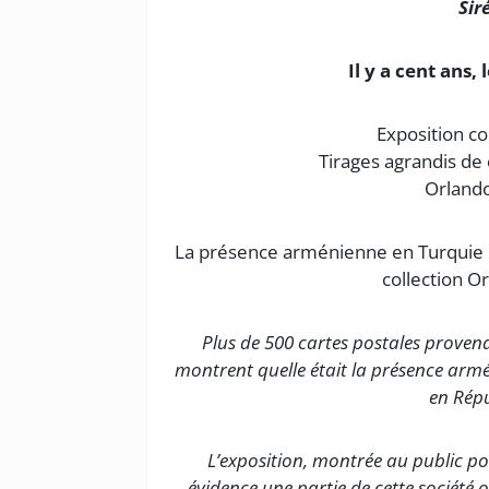
Sir
Il y a cent ans
Exposition c
Tirages agrandis de 
Orland
La présence arménienne en Turquie il 
collection O
Plus de 500 cartes postales proven
montrent quelle était la présence armé
en Rép
L’exposition, montrée au public po
évidence une partie de cette société ot