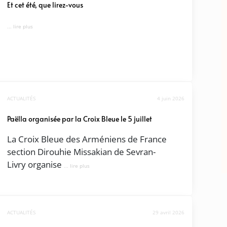
Et cet été, que lirez-vous
... lire plus
ACTUALITÉS
4 juin 2026
Paëlla organisée par la Croix Bleue le 5 juillet
La Croix Bleue des Arméniens de France
section Dirouhie Missakian de Sevran-
Livry organise
... lire plus
ACTUALITÉS
29 avril 2026