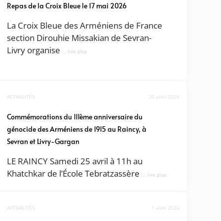
Repas de la Croix Bleue le 17 mai 2026
La Croix Bleue des Arméniens de France
section Dirouhie Missakian de Sevran-
Livry organise
... lire plus
ACTUALITÉS
20 avril 2026
Commémorations du 111ème anniversaire du
génocide des Arméniens de 1915 au Raincy, à
Sevran et Livry-Gargan
LE RAINCY Samedi 25 avril à 11h au
Khatchkar de l’École Tebratzassère
... lire plus
ACTUALITÉS
1 avril 2026