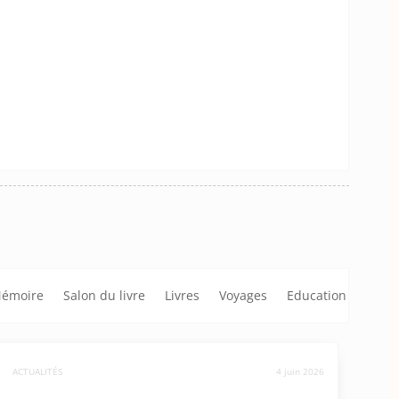
émoire
Salon du livre
Livres
Voyages
Education
ACTUALITÉS
4 juin 2026