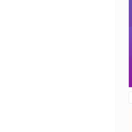
R
d
p