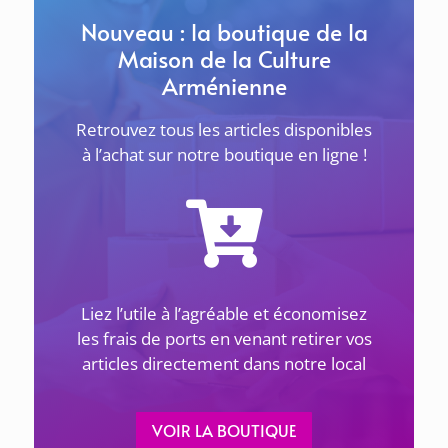
... lire plus
Nouveau : la boutique de la
Maison de la Culture
Arménienne
Retrouvez tous les articles disponibles
à l’achat sur notre boutique en ligne !
ACTUALITÉS
Liez l’utile à l’agréable et économisez
1 avril 2026
les frais de ports en venant retirer vos
articles directement dans notre local
LES GÉNOCIDES DU 20E SIÈCLE ET LES JUSTES –
Le 8 avril à 18h30 à Sevran
VOIR LA BOUTIQUE
La Maison de la Culture Arménienne de