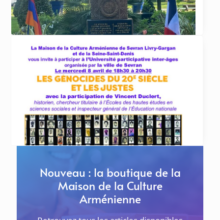
section Dirouhie Missakian de Sevran-Livry
organise
... lire plus
ACTUALITÉS
20 avril 2026
Commémorations du 111ème anniversaire du
génocide des Arméniens de 1915 au Raincy, à
Sevran et Livry-Gargan
LE RAINCY Samedi 25 avril à 11h au
Khatchkar de l’École Tebratzassère
... lire plus
Nouveau : la boutique de la
Maison de la Culture
Arménienne