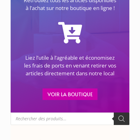
Retrouvez tous les articles disponibles
à l’achat sur notre boutique en ligne !
ACTUALITÉS
Liez l’utile à l’agréable et économisez
1 avril 2026
les frais de ports en venant retirer vos
articles directement dans notre local
LES GÉNOCIDES DU 20E SIÈCLE ET LES JUSTES –
Le 8 avril à 18h30 à Sevran
VOIR LA BOUTIQUE
La Maison de la Culture Arménienne de
Sevran Livry-Gargan et de la Seine-Saint-
Denis
Recherche
... lire plus
de
produits