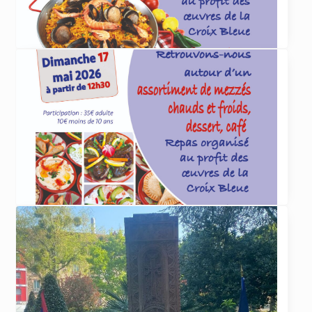
ACTUALITÉS
4 juin 2026
Paëlla organisée par la Croix Bleue le 5 juillet
La Croix Bleue des Arméniens de France
section Dirouhie Missakian de Sevran-Livry
organise
... lire plus
ACTUALITÉS
29 avril 2026
Repas de la Croix Bleue le 17 mai 2026
La Croix Bleue des Arméniens de France