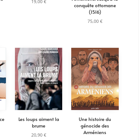
19,00
€
conquête ottomane
(1516)
75,00
€
nce
Les loups aiment la
Une histoire du
brume
génocide des
Arméniens
20,90
€