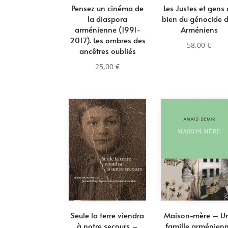
Pensez un cinéma de
Les Justes et gens
la diaspora
bien du génocide 
arménienne (1991-
Arméniens
2017). Les ombres des
58,00
€
ancêtres oubliés
25,00
€
Seule la terre viendra
Maison-mère – U
à notre secours –
famille arménien