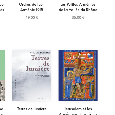
 de
Ordres de tuer.
Les Petites Arménies
des
Arménie 1915
de La Vallée du Rhône
19,00
€
35,00
€
ne
Terres de lumière
Jérusalem et les
ne
Arméniens. Jusqu’à la