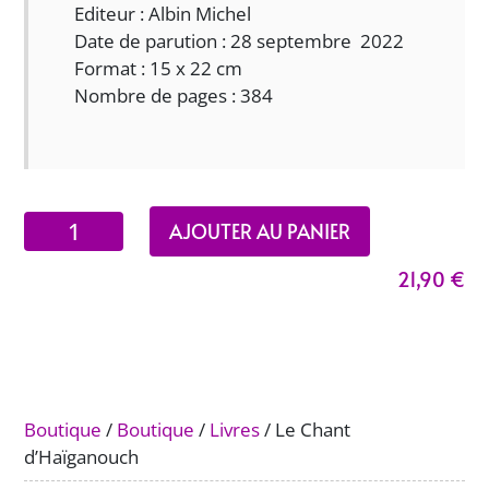
Editeur :
Albin Michel
Date de parution : 28 septembre 2022
Format : 15 x 22 cm
Nombre de pages : 384
quantité
AJOUTER AU PANIER
de
21,90
€
Le
Chant
d'Haïganouch
Boutique
/
Boutique
/
Livres
/ Le Chant
d’Haïganouch