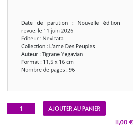
Date de parution : Nouvelle édition
revue, le 11 juin 2026
Editeur : Nevicata
Collection : L’ame Des Peuples
Auteur : Tigrane Yegavian
Format : 11,5 x 16 cm
Nombre de pages : 96
quantité
AJOUTER AU PANIER
de
11,00
€
ARMÉNIE.
A
l'ombre