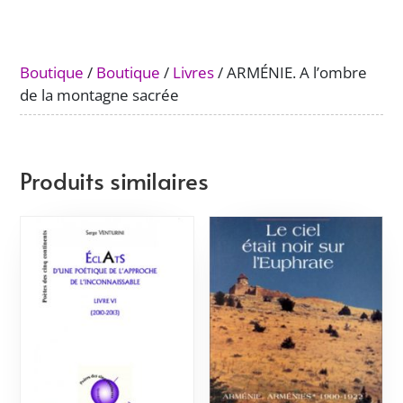
de
la
montagne
Boutique
/
Boutique
/
Livres
/ ARMÉNIE. A l’ombre
sacrée
de la montagne sacrée
Produits similaires