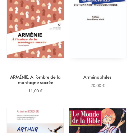
au
plus
ancien
ARMÉNIE. A l’ombre de la
Arménophiles
montagne sacrée
20,00
€
11,00
€