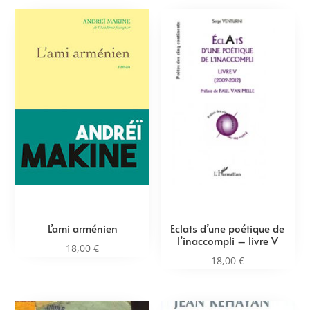
L’ami arménien
Eclats d’une poétique de
l’inaccompli – livre V
18,00
€
18,00
€