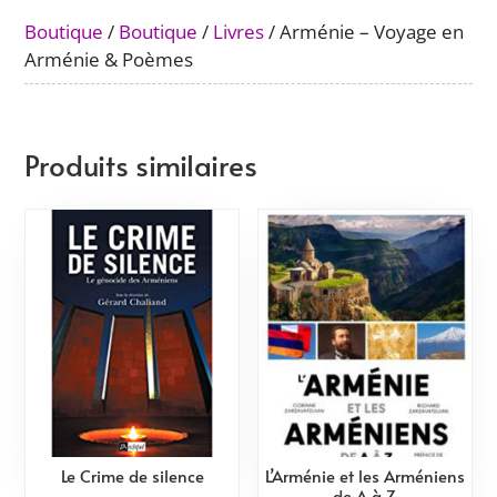
&
Boutique
/
Boutique
/
Livres
/ Arménie – Voyage en
Poèmes
Arménie & Poèmes
Produits similaires
Le Crime de silence
L’Arménie et les Arméniens
de A à Z