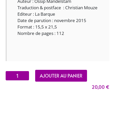
Auteur : Ossip Mandelstam
Traduction & postface : Christian Mouze
Editeur : La Barque
Date de parution : novembre 2015
Format : 15,5 x 21,5
Nombre de pages : 112
quantité
AJOUTER AU PANIER
de
20,00
€
Arménie
-
Voyage
en
Arménie