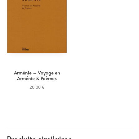
Arménie – Voyage en
Arménie & Poèmes
20,00
€
Produits similaires