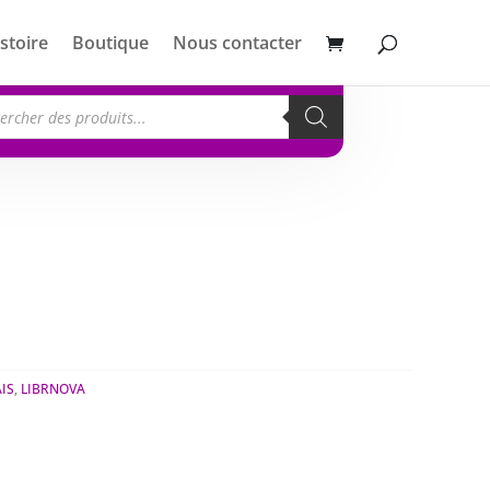
stoire
Boutique
Nous contacter
erche
its
IS
,
LIBRNOVA