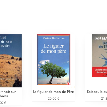
ait noir sur
Le figuier de mon de Père
L’oiseau ble
phrate
20,00
€
21,
,00
€