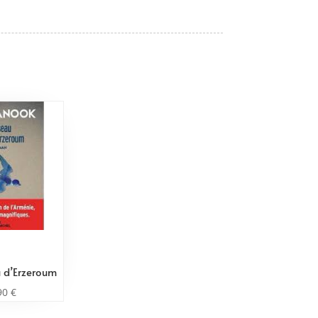
u d’Erzeroum
90
€