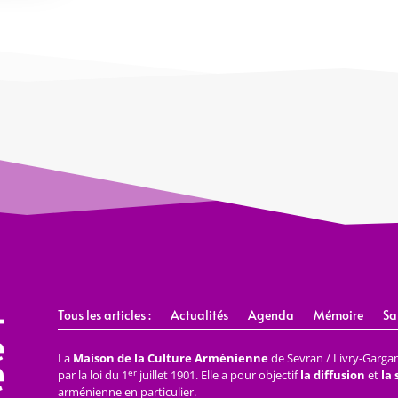
Tous les articles :
Actualités
Agenda
Mémoire
Sa
La
Maison de la Culture Arménienne
de Sevran / Livry-Gargan 
er
par la loi du 1
juillet 1901. Elle a pour objectif
la diffusion
et
la
arménienne en particulier.