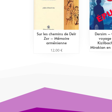
Sur les chemins de Deïr
Dersim – 
Zor – Mémoire
voyage 
arménienne
Kizilbac
Mirakian en
12,00
€