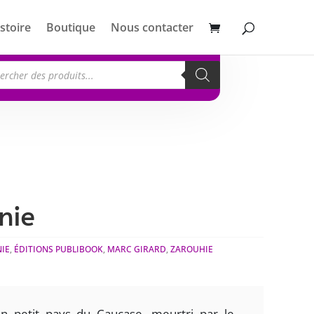
stoire
Boutique
Nous contacter
erche
its
nie
IE
,
ÉDITIONS PUBLIBOOK
,
MARC GIRARD
,
ZAROUHIE
 petit pays du Caucase, meurtri par le