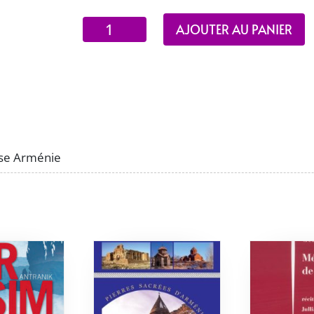
quantité
AJOUTER AU PANIER
de
Chaleureuse
Arménie
se Arménie