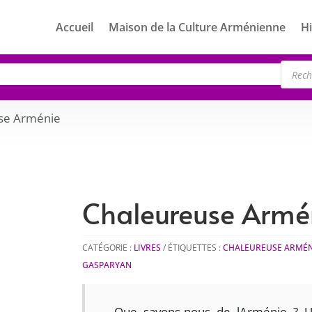
Accueil
Maison de la Culture Arménienne
Hi
Rech
de
produ
se Arménie
Chaleureuse Armé
CATÉGORIE :
LIVRES
ÉTIQUETTES :
CHALEUREUSE ARMÉN
GASPARYAN
Que savons-nous de lArménie ? Un