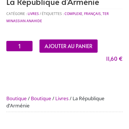
La République d’Arménie
CATÉGORIE :
LIVRES
ÉTIQUETTES :
COMPLEXE
,
FRANÇAIS
,
TER
MINASSIAN ANAHIDE
quantité
AJOUTER AU PANIER
de
11,60
€
La
République
d’Arménie
Boutique
/
Boutique
/
Livres
/ La République
d’Arménie