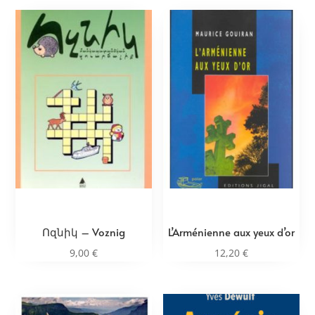
Ոզնիկ – Voznig
L’Arménienne aux yeux d’or
9,00
€
12,20
€