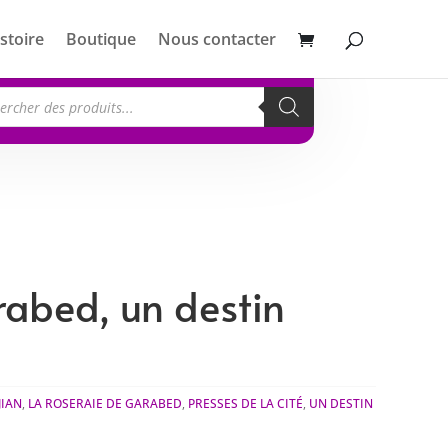
stoire
Boutique
Nous contacter
erche
its
rabed, un destin
JIAN
,
LA ROSERAIE DE GARABED
,
PRESSES DE LA CITÉ
,
UN DESTIN