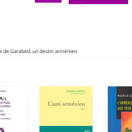
de
La
Roseraie
de
Garabed,
un
destin
ie de Garabed, un destin arménien
arménien