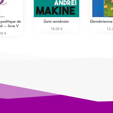
e poétique de
L’ami arménien
L’Arménienne 
li – livre V
18,00
€
12,
,00
€