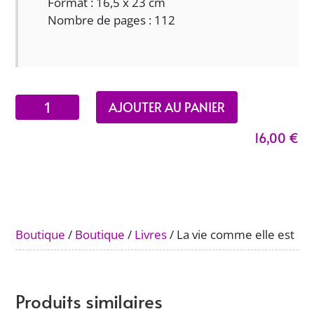
Format : 16,5 x 23 cm
Nombre de pages : 112
quantité
AJOUTER AU PANIER
de
16,00
€
La
vie
comme
elle
est
Boutique
/
Boutique
/
Livres
/ La vie comme elle est
Produits similaires