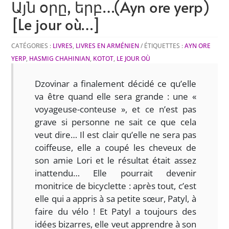
Այն օրը, երբ…(Ayn ore yerp)
[Le jour où…]
CATÉGORIES :
LIVRES
,
LIVRES EN ARMÉNIEN
ÉTIQUETTES :
AYN ORE
YERP
,
HASMIG CHAHINIAN
,
KOTOT
,
LE JOUR OÙ
Dzovinar a finalement décidé ce qu’elle
va être quand elle sera grande : une «
voyageuse-conteuse », et ce n’est pas
grave si personne ne sait ce que cela
veut dire… Il est clair qu’elle ne sera pas
coiffeuse, elle a coupé les cheveux de
son amie Lori et le résultat était assez
inattendu… Elle pourrait devenir
monitrice de bicyclette : après tout, c’est
elle qui a appris à sa petite sœur, Patyl, à
faire du vélo ! Et Patyl a toujours des
idées bizarres, elle veut apprendre à son