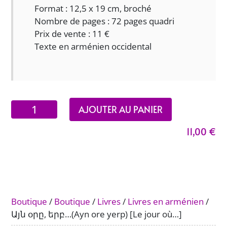
Format : 12,5 x 19 cm, broché
Nombre de pages : 72 pages quadri
Prix de vente : 11 €
Texte en arménien occidental
quantité
AJOUTER AU PANIER
de
11,00
€
Այն
օրը,
երբ…
(Ayn
ore
yerp)
Boutique
/
Boutique
/
Livres
/
Livres en arménien
/
[Le
Այն օրը, երբ…(Ayn ore yerp) [Le jour où…]
jour