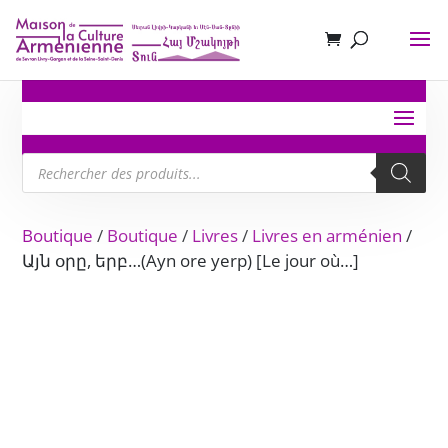
Recherche
de
produits
Boutique
/
Boutique
/
Livres
/
Livres en arménien
/
Այն օրը, երբ…(Ayn ore yerp) [Le jour où…]