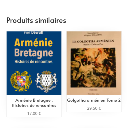
où...]
Produits similaires
Arménie Bretagne :
Golgotha arménien Tome 2
Histoires de rencontres
29,50
€
17,00
€