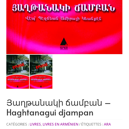
Յաղթանակի ճամբան –
Haghtanagui djampan
CATÉGORIES :
LIVRES
,
LIVRES EN ARMÉNIEN
ÉTIQUETTES :
ARA