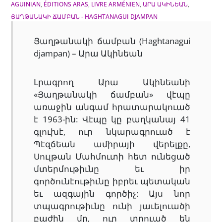
AGUINIAN
,
ÉDITIONS ARAS
,
LIVRE ARMÉNIEN
,
ԱՐԱ ԱԿԻՆԵԱՆ
,
ՅԱՂԹԱՆԱԿԻ ՃԱՄԲԱՆ - HAGHTANAGUI DJAMPAN
Յաղթանակի ճամբան (Haghtanagui
djampan) – Արա Ակինեան
Լրագրող Արա Ակինեանի
«Յաղթանակի ճամբան» վէպը
առաջին անգամ հրատարակուած
է 1963-ին: Վէպը կը բաղկանայ 41
գլուխէ, ուր նկարագրուած է
Պէզճեան ամիրայի վերելքը,
Սուլթան Մահմուտի հետ ունեցած
մտերմութիւնը եւ իր
գործունէութիւնը իբրեւ պետական
եւ ազգային գործիչ: Այս նոր
տպագրութիւնը ունի յաւելուածի
բաժին մը, ուր տրուած են