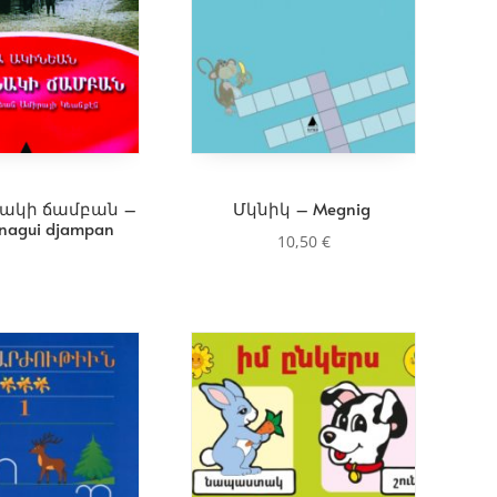
ակի ճամբան –
Մկնիկ – Megnig
nagui djampan
10,50
€