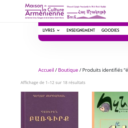
LIVRES
ENSEIGNEMENT
GOODIES
Accueil
/
Boutique
/ Produits identifiés “
Trié
Affichage de 1–12 sur 18 résultats
du
plus
récent
au
plus
ancien