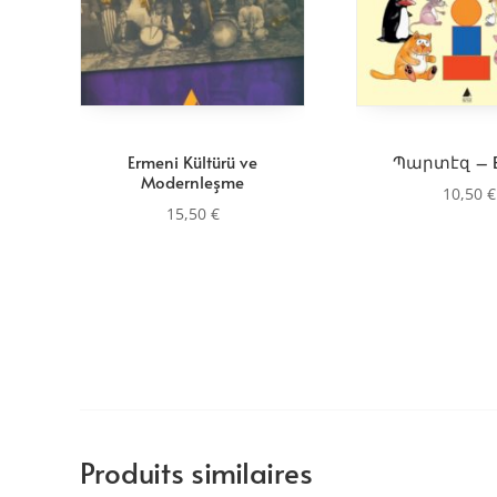
Ermeni Kültürü ve
Պարտէզ – B
Modernleşme
10,50
€
15,50
€
Produits similaires