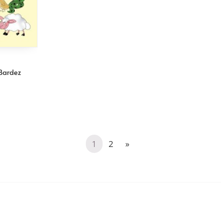
ardez
1
2
»