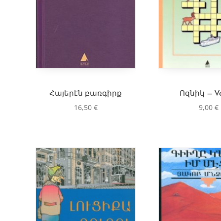
Հայերէն բառգիրք
Ոզնիկ – Vo
16,50
€
9,00
€