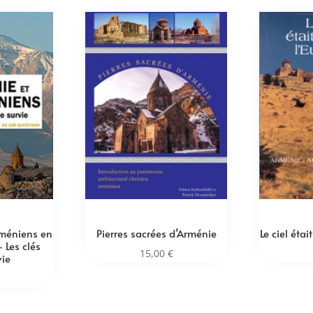
rméniens en
Pierres sacrées d’Arménie
Le ciel étai
 Les clés
15,00
€
vie