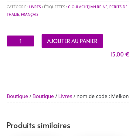
CATÉGORIE :
LIVRES
ÉTIQUETTES :
CIOULACHTJIAN REINE
,
ECRITS DE
THALIE
,
FRANÇAIS
quantité
AJOUTER AU PANIER
de
15,00
€
nom
de
code
:
Melkon
Boutique
/
Boutique
/
Livres
/ nom de code : Melkon
Produits similaires