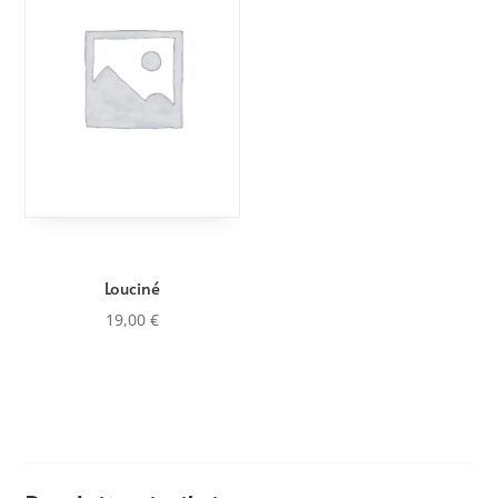
Louciné
19,00
€