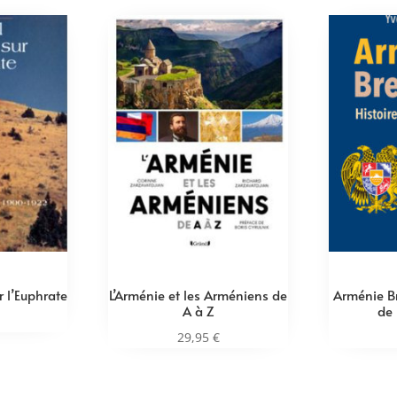
ur l’Euphrate
L’Arménie et les Arméniens de
Arménie Br
A à Z
de 
29,95
€