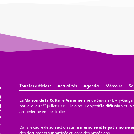
Tous les articles :
Actualités
Agenda
Mémoire
Sa
La
Maison de la Culture Arménienne
de Sevran / Livry-Gargan 
er
par la loi du 1
juillet 1901. Elle a pour objectif
la diffusion
et
la
arménienne en particulier.
Dans le cadre de son action sur
la mémoire
et
le patrimoine 
des documents sur l’arrivée et la vie des Arméniens.