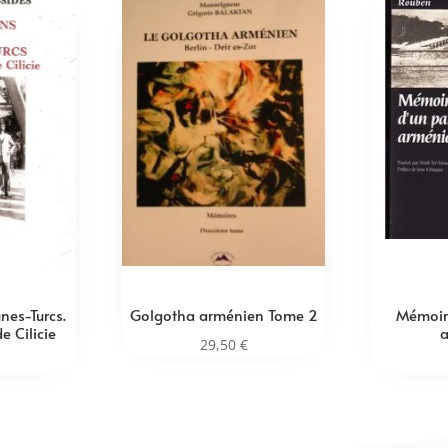
nes-Turcs.
Golgotha arménien Tome 2
Mémoire
e Cilicie
29,50
€