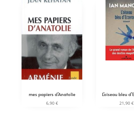
mes papiers d’Anatolie
L’oiseau bleu d
6,90
€
21,90
€