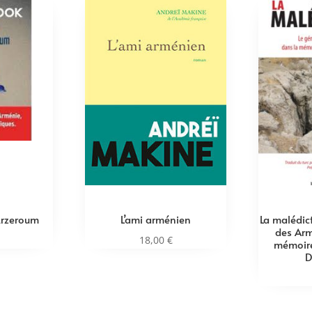
’Erzeroum
L’ami arménien
La malédic
des Arm
18,00
€
mémoire
D