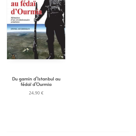
Du gamin d’Istanbul au
fédaï d’Ourmia
24,90
€