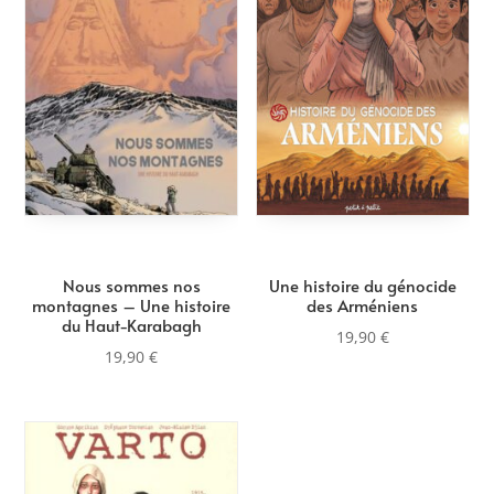
au
plus
ancien
Nous sommes nos
Une histoire du génocide
montagnes – Une histoire
des Arméniens
du Haut-Karabagh
19,90
€
19,90
€