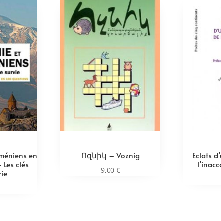
rméniens en
Ոզնիկ – Voznig
Eclats d
 Les clés
l’inacc
9,00
€
vie