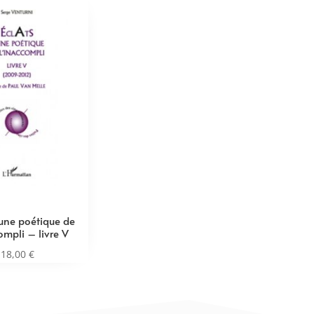
’une poétique de
ompli – livre V
18,00
€